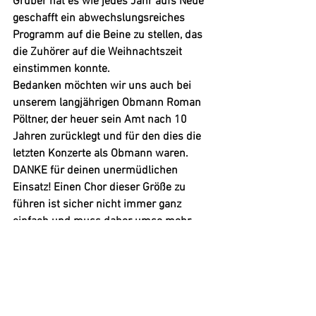
Gruber hat es wie jedes Jahr aufs Neue 
geschafft ein abwechslungsreiches 
Programm auf die Beine zu stellen, das 
die Zuhörer auf die Weihnachtszeit 
einstimmen konnte.
Bedanken möchten wir uns auch bei 
unserem langjährigen 
Obmann Roman 
Pöltner
, der heuer sein Amt nach 10 
Jahren zurücklegt und für den dies die 
letzten Konzerte als Obmann waren. 
DANKE für deinen unermüdlichen 
Einsatz! Einen Chor dieser Größe zu 
führen ist sicher nicht immer ganz 
einfach und muss daher umso mehr 
geschätzt werden.
In diesem Sinne wünscht Ihnen der 
Chor der Kärntner in Graz ein frohes und 
besinnliches Weihnachtsfest und einen 
guten Rutsch ins Jahr 2017.