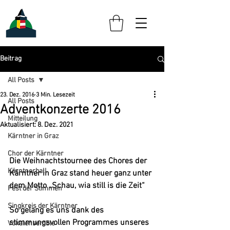
Beitrag
All Posts
23. Dez. 2016
3 Min. Lesezeit
All Posts
Adventkonzerte 2016
Mitteilung
Aktualisiert:
8. Dez. 2021
Kärntner in Graz
Chor der Kärntner
Die Weihnachtstournee des Chores der 
Kärntnerball
Kärntner in Graz stand heuer ganz unter 
dem Motto 
„Schau, wia still is die Zeit“
Fest der Stimmen
Singkreis der Kärntner
So gelang es uns dank des 
stimmungsvollen Programmes unseres 
Vokalensemble