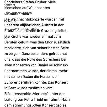
Chorleiters 
Stefan Gruber 
 viele 
Konzert
Menschen auf Weihnachten 
Frühlingserwachen
einzustimmen.
Die Weihnachtskonzerte wurden mit 
TV Auftritt
unserem alljährlichen Auftritt in der 
ProbenWoE und Ausflüge
Franziskanerkirche in Graz eingeleitet. 
Die Kirche war wieder einmal zum 
CD
Bersten gefüllt, was den Chor zusätzlich 
motivierte, sich von seiner besten Seite 
zu zeigen. Ganz besonders gefreut hat 
uns, dass die Rolle des Sprechers bei 
allen Konzerten von 
Daniel Kuschinsky
übernommen wurde, der einmal mehr 
mit seinen Texten die Herzen der 
Zuhörer berühren konnte. Das Konzert 
in Graz wurde zusätzlich vom 
Bläserensemble 
„VierLess“
 unter der 
Leitung von Petra Triebl umrahmt. Nach 
dem stimmungsvollen Konzert gab es 