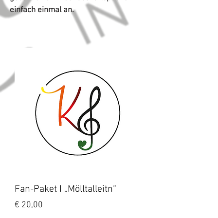
einfach einmal an.
Fan-Paket I „Mölltalleitn“
Preis
€ 20,00