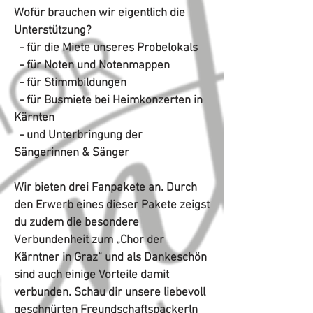
Wofür brauchen wir eigentlich die
Unterstützung?
-
für die Miete unseres Probelokals
-
für Noten und Notenmappen
-
für Stimmbildungen
-
für Busmiete bei Heimkonzerten in
Kärnten
-
und Unterbringung der
Sängerinnen & Sänger
Wir bieten drei Fanpakete an. Durch
den Erwerb eines dieser Pakete zeigst
du zudem die besondere
Verbundenheit zum „Chor der
Kärntner in Graz“ und als Dankeschön
sind auch einige Vorteile damit
verbunden. Schau dir unsere liebevoll
geschnürten Freundschaftspackerln