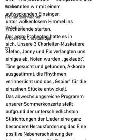
so konnten wir mit einem 
Konzert
aufweckenden Einsingen 
Frühlingserwachen
unter wolkenlosem Himmel ins 
TV Auftritt
Wochenende starten.
Der erste Probentag hatte es in 
ProbenWoE und Ausflüge
sich. Unsere 3 Chorleiter-Musketiere 
CD
Stefan, Jonny und Flo verlangten uns 
einiges ab. Noten wurden „geklaubt“, 
Töne gesucht und gefunden, Akkorde 
ausgestimmt, die Rhythmen 
verinnerlicht und das „Gspiar“ für die 
einzelnen Stücke entwickelt. 
Das abwechslungsreiche Programm 
unserer Sommerkonzerte stellt 
aufgrund der unterschiedlichsten 
Stilrichtungen der Lieder eine ganz 
besondere Herausforderung dar. Eine 
positive Nebenerscheinung der 