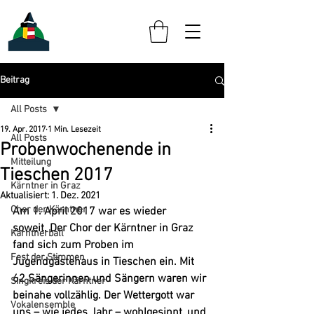
Beitrag
All Posts
19. Apr. 2017
1 Min. Lesezeit
All Posts
Probenwochenende in
Mitteilung
Tieschen 2017
Kärntner in Graz
Aktualisiert:
1. Dez. 2021
Chor der Kärntner
Am 1. April 2017 war es wieder 
soweit. Der Chor der Kärntner in Graz 
Kärntnerball
fand sich zum Proben im 
Fest der Stimmen
Jugendgästehaus in Tieschen ein. Mit 
62 Sängerinnen und Sängern waren wir 
Singkreis der Kärntner
beinahe vollzählig. Der Wettergott war 
Vokalensemble
uns – wie jedes Jahr – wohlgesinnt, und 