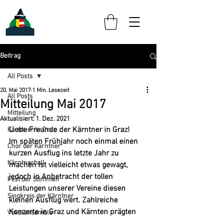
Beitrag
All Posts
20. Mai 2017
1 Min. Lesezeit
All Posts
Mitteilung Mai 2017
Mitteilung
Aktualisiert:
1. Dez. 2021
Liebe Freunde der Kärntner in Graz!
Kärntner in Graz
Im späten Frühjahr noch einmal einen 
Chor der Kärntner
kurzen Ausflug ins letzte Jahr zu 
Kärntnerball
machen ist vielleicht etwas gewagt, 
jedoch in Anbetracht der tollen 
Fest der Stimmen
Leistungen unserer Vereine diesen 
Singkreis der Kärntner
kleinen Ausflug wert. Zahlreiche 
Konzerte in Graz und Kärnten prägten 
Vokalensemble