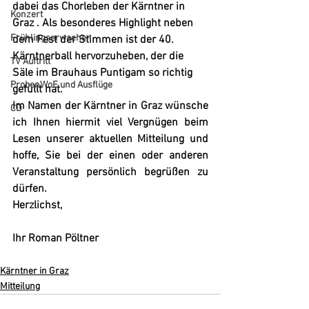
dabei das Chorleben der Kärntner in 
Konzert
Graz . Als besonderes Highlight neben 
Frühlingserwachen
dem Fest der Stimmen ist der 40. 
Kärntnerball hervorzuheben, der die 
TV Auftritt
Säle im Brauhaus Puntigam so richtig 
ProbenWoE und Ausflüge
gefüllt hat. 
Im Namen der Kärntner in Graz wünsche 
CD
ich Ihnen hiermit viel Vergnügen beim 
Lesen unserer aktuellen Mitteilung und 
hoffe, Sie bei der einen oder anderen 
Veranstaltung persönlich begrüßen zu 
dürfen.
Herzlichst,
Ihr Roman Pöltner
Kärntner in Graz
Mitteilung