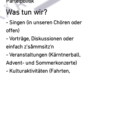
Parteipolitik
Was tun wir?
- Singen (in unseren Chören oder
offen)
- Vorträge, Diskussionen oder
einfach z’såmmsitz'n
- Veranstaltungen (Kärntnerball,
Advent- und Sommerkonzerte)
- Kulturaktivitäten (Fahrten,
Theater- und Opernbesuche)
- Freizeitgestaltung (Wandern,
Tennis, Radfahren, Kegeln etc.)
- und immer wieder etwas Neues
Impressum
|
Datenschutz
|
Newsletter
Vertrag widerrufen