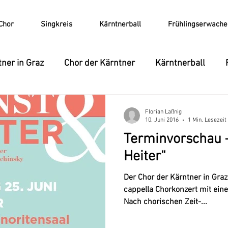
Chor
Singkreis
Kärntnerball
Frühlingserwache
ner in Graz
Chor der Kärntner
Kärntnerball
okalensemble
Konzert
Frühlingserwachen
T
Florian Laßnig
10. Juni 2016
1 Min. Lesezeit
Terminvorschau 
CD
Heiter“
Der Chor der Kärntner in Graz 
cappella Chorkonzert mit ei
Nach chorischen Zeit-...