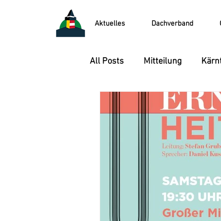
Aktuelles
Dachverband
All Posts
Mitteilung
Kärnt
Singkreis der Kärntner
V
ProbenWoE und Ausflüge