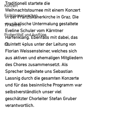
Traditionell startete die 
Konzert
Weihnachtstournee mit einem Konzert 
Frühlingserwachen
in der Franziskanerkirche in Graz. Die 
musikalische Untermalung gestaltete 
TV Auftritt
Eveline Schuler vom Kärntner 
ProbenWoE und Ausflüge
Harfenklang. Ebenfalls mit dabei, das 
Quintett 4plus unter der Leitung von 
CD
Florian Weissensteiner, welches sich 
aus aktiven und ehemaligen Mitgliedern 
des Chores zusammensetzt
. 
Als 
Sprecher begleitete uns Sebastian 
Lassnig durch die gesamten Konzerte 
und für das besinnliche Programm war 
selbstverständlich unser viel 
geschätzter Chorleiter Stefan Gruber 
verantwortlich.