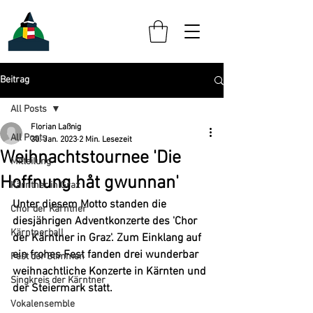
Beitrag
All Posts
Florian Laßnig
All Posts
30. Jan. 2023
2 Min. Lesezeit
Weihnachtstournee 'Die
Mitteilung
Hoffnung håt gwunnan'
Kärntner in Graz
Unter diesem Motto standen die 
Chor der Kärntner
diesjährigen Adventkonzerte des 'Chor 
Kärntnerball
der Kärntner in Graz'. Zum Einklang auf 
ein frohes Fest fanden drei wunderbar 
Fest der Stimmen
weihnachtliche Konzerte in Kärnten und 
Singkreis der Kärntner
der Steiermark statt.
Vokalensemble