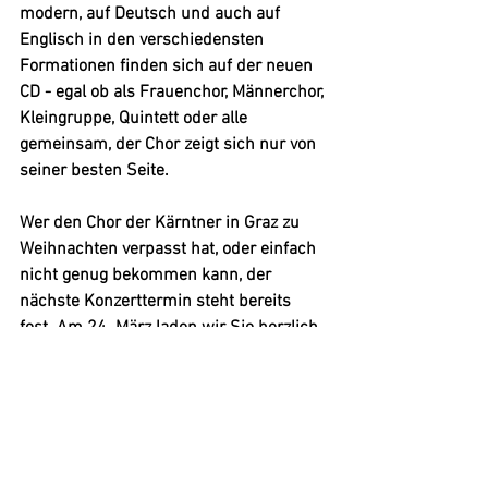
modern, auf Deutsch und auch auf 
Englisch in den verschiedensten 
Formationen finden sich auf der neuen 
CD - egal ob als Frauenchor, Männerchor, 
Kleingruppe, Quintett oder alle 
gemeinsam, der Chor zeigt sich nur von 
seiner besten Seite.
Wer den Chor der Kärntner in Graz zu 
Weihnachten verpasst hat, oder einfach 
nicht genug bekommen kann, der 
nächste Konzerttermin steht bereits 
fest. Am 24. März laden wir Sie herzlich 
zum 'Frühlingserwachen mit den 
Kärntnern in Graz' in den Minoritensaal 
ein.
Wir freuen uns auf Ihr Kommen. 😊
Katrin Jelinek