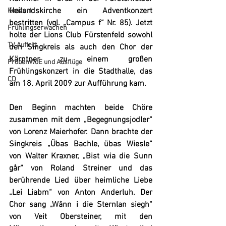
Heilandskirche ein Adventkonzert 
Konzert
bestritten (vgl. „Campus f“ Nr. 85). Jetzt 
Frühlingserwachen
holte der Lions Club Fürstenfeld sowohl 
TV Auftritt
den Singkreis als auch den 
Chor der 
Kärntner
 zu einem großen 
ProbenWoE und Ausflüge
Frühlingskonzert
 in die Stadthalle, das 
CD
am 
18. April 2009
 zur Aufführung kam.
Den Beginn machten beide Chöre 
zusammen mit dem „Begegnungsjodler“ 
von Lorenz Maierhofer. Dann brachte der 
Singkreis „Übas Bachle, übas Wiesle“ 
von Walter Kraxner, „Bist wia die Sunn 
går“ von Roland Streiner und das 
berührende Lied über heimliche Liebe 
„Lei Liabm“ von Anton Anderluh. Der 
Chor sang „Wånn i die Sternlan siegh“ 
von Veit Obersteiner, mit den 