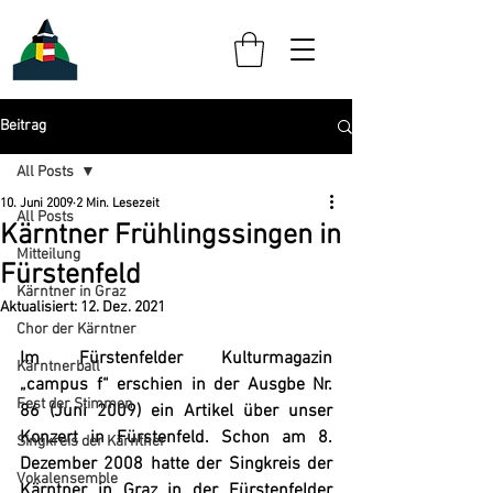
Beitrag
All Posts
10. Juni 2009
2 Min. Lesezeit
All Posts
Kärntner Frühlingssingen in
Mitteilung
Fürstenfeld
Kärntner in Graz
Aktualisiert:
12. Dez. 2021
Chor der Kärntner
Im Fürstenfelder Kulturmagazin 
Kärntnerball
„campus f“ erschien in der Ausgbe Nr. 
Fest der Stimmen
86 (Juni 2009) ein Artikel über unser 
Konzert in Fürstenfeld. Schon am 8. 
Singkreis der Kärntner
Dezember 2008 hatte der 
Singkreis der 
Vokalensemble
Kärntner in Graz
 in der Fürstenfelder 