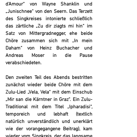
d’Amour“ von Wayne Shanklin und 
„Junischnee“ von den Seern. Das 
Terzett 
des Singkreises
 intonierte schließlich 
das zärtliche „Zu dir ziagts mi hin“ im 
Satz von Mittergradnegger, ehe beide 
Chöre zusammen sich mit „In mein 
Daham“ von Heinz Buchacher und 
Andreas Moser in die Pause 
verabschiedeten.
Den zweiten Teil des Abends bestritten 
zunächst wieder beide Chöre mit dem 
Zulu-Lied „Vela, Vela“ mit dem Einschub 
„Mir san die Kärntner in Graz“. Ein Zulu-
Traditional mit dem Titel „Ipharadisi“, 
temporeich und lebhaft (textlich 
natürlich unverständlich und unerklärt 
wie der vorangegangene Beitrag), kam 
wieder vom Singkreis, der das langsame 