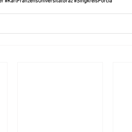
er
#KarlFranzensUniversitätGraz
#SingkreisPorcia