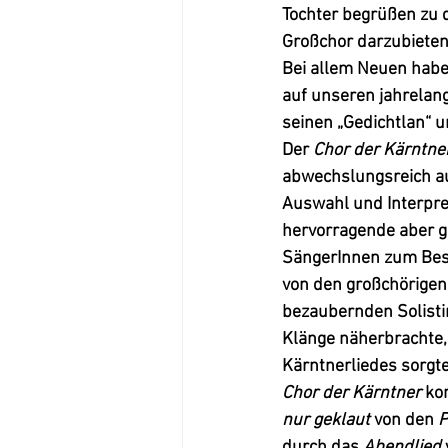
Tochter begrüßen zu 
Großchor darzubieten
Bei allem Neuen haben
auf unseren jahrelan
seinen „Gedichtlan“ 
Der 
Chor der Kärntner
abwechslungsreich au
Auswahl und Interpret
hervorragende aber g
SängerInnen zum Best
von den großchörigen
bezaubernden Solisti
Klänge näherbrachte,
Kärntnerliedes sorgte
Chor der Kärntner
 ko
nur geklaut
 von den 
P
durch das 
Abendlied
 