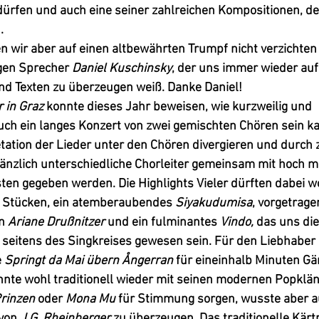
dürfen und auch eine seiner zahlreichen Kompositionen, de
. 
 wir aber auf einen altbewährten Trumpf nicht verzichten 
gen Sprecher 
Daniel Kuschinsky
, der uns immer wieder auf
und Texten zu überzeugen weiß. Danke Daniel!
 in Graz
 konnte dieses Jahr beweisen, wie kurzweilig und 
ch ein langes Konzert von zwei gemischten Chören sein kan
ation der Lieder unter den Chören divergieren und durch 
änzlich unterschiedliche Chorleiter gemeinsam mit hoch mo
en gegeben werden. Die Highlights Vieler dürften dabei w
 Stücken, ein atemberaubendes 
Siyakudumisa
, vorgetrage
n 
Ariane Drußnitzer 
und ein fulminantes 
Vindo, 
das uns die
 seitens des Singkreises gewesen sein. Für den Liebhaber 
 
Springt da Mai übern Ångerran
 für eineinhalb Minuten G
nnte wohl traditionell wieder mit seinen modernen Popklän
rinzen
 oder 
Mona Mu
 für Stimmung sorgen, wusste aber a
von 
J.G. Rheinberger
 zu überzeugen. Das traditionelle Kärt