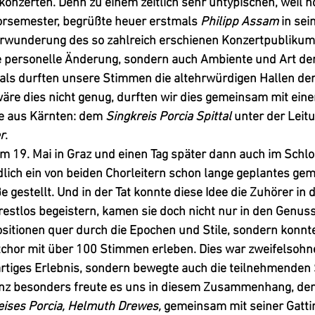
nzerten. Denn zu einem zeitlich sehr untypischen, weil n
rsemester, begrüßte heuer erstmals 
Philipp Assam
 in sei
rwunderung des so zahlreich erschienen Konzertpublikum
se personelle Änderung, sondern auch Ambiente und Art der
als durften unsere Stimmen die altehrwürdigen Hallen der
äre dies nicht genug, durften wir dies gemeinsam mit ein
e aus Kärnten: dem 
Singkreis Porcia Spittal
 unter der Leit
r
.
m 19. Mai in Graz und einen Tag später dann auch im Schlos
dlich ein von beiden Chorleitern schon lange geplantes ge
e gestellt. Und in der Tat konnte diese Idee die Zuhörer in
estlos begeistern, kamen sie doch nicht nur in den Genus
sitionen quer durch die Epochen und Stile, sondern konnt
chor mit über 100 Stimmen erleben. Dies war zweifelsohne 
gartiges Erlebnis, sondern bewegte auch die teilnehmenden
nz besonders freute es uns in diesem Zusammenhang, den 
eises Porcia, Helmuth Drewes, 
gemeinsam mit seiner Gattin