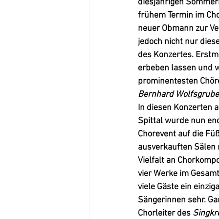
diesjährigen Sommerko
frühem Termin im Cho
neuer Obmann zur Ve
jedoch nicht nur die
des Konzertes. Erstm
erbeben lassen und w
prominentesten Chör
Bernhard Wolfsgrube
In diesen Konzerten a
Spittal wurde nun en
Chorevent auf die Füß
ausverkauften Sälen r
Vielfalt an Chorkompo
vier Werke im Gesamt
viele Gäste ein einzi
Sängerinnen sehr. Ga
Chorleiter des 
Singkr