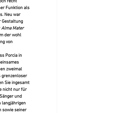
och recht 
ner Funktion als 
s. Neu war 
 Gestaltung 
 
Alma Mater 
em der wohl 
ung von 
s Porcia in 
meinsames 
 den zweimal 
s grenzenloser 
en Sie ingesamt 
nicht nur für 
 Sänger und 
langjährigen 
 sowie seiner 