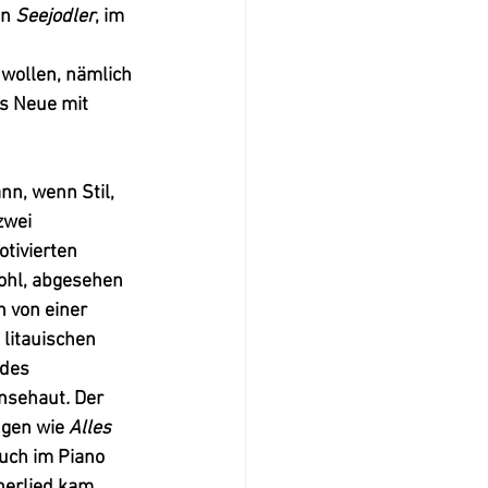
n 
Seejodler
, im 
wollen, nämlich 
s Neue mit 
n, wenn Stil, 
zwei 
tivierten 
ohl, abgesehen 
n von einer 
 litauischen 
des 
änsehaut
.
 Der 
gen wie 
Alles 
uch im Piano 
nerlied kam 