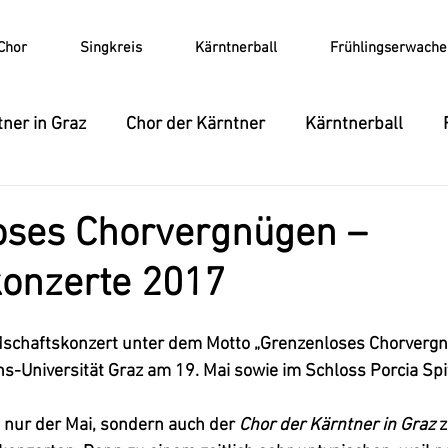
Chor
Singkreis
Kärntnerball
Frühlingserwache
ner in Graz
Chor der Kärntner
Kärntnerball
okalensemble
Konzert
Frühlingserwachen
T
oses Chorvergnügen –
nzerte 2017
CD
schaftskonzert unter dem Motto „Grenzenloses Chorvergnü
s-Universität Graz am 19. Mai sowie im Schloss Porcia Spit
 nur der Mai, sondern auch der 
Chor der Kärntner in Graz
 