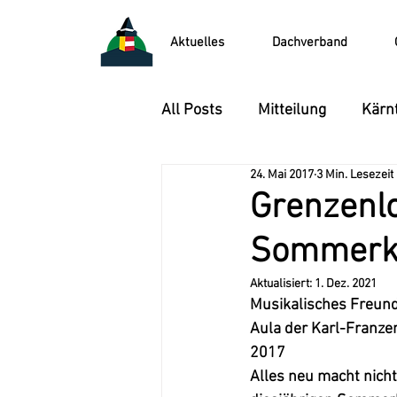
Aktuelles
Dachverband
All Posts
Mitteilung
Kärnt
24. Mai 2017
3 Min. Lesezeit
Singkreis der Kärntner
V
Grenzenl
Sommerko
ProbenWoE und Ausflüge
Aktualisiert:
1. Dez. 2021
Musikalisches Freund
Aula der Karl-Franzen
2017
Alles neu macht nicht