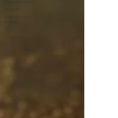
Frühlingserwachen
TV Auftritt
ProbenWoE und
Ausflüge
CD