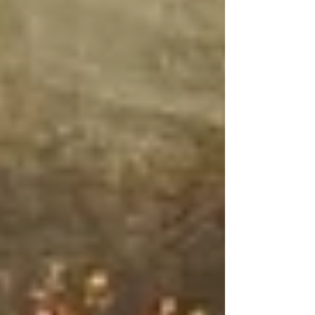
heimatlichen Klängen. „S‘ Hearzle im Fruahjahr“,
komponiert von unserem Bassisten Albert Zenkl, und
„Lei mei anzige