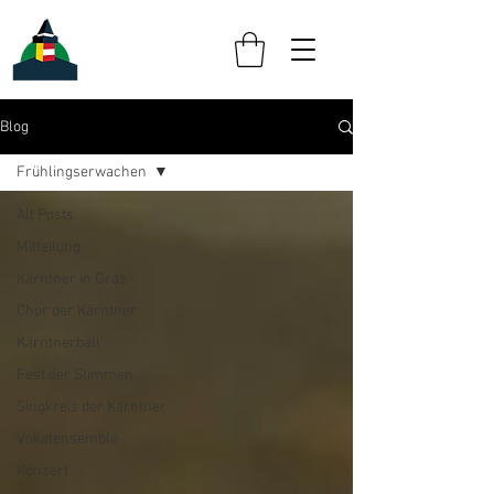
Blog
Frühlingserwachen
All Posts
Mitteilung
Kärntner in Graz
Chor der Kärntner
Kärntnerball
Fest der Stimmen
Singkreis der Kärntner
Vokalensemble
Konzert