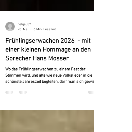
helga052
26. Mai
6 Min. Lesezeit
Frühlingserwachen 2026 - mit
einer kleinen Hommage an den
Sprecher Hans Mosser
Wo das Frühlingserwachen zu einem Fest der
Stimmen wird, und alte wie neue Volkslieder in die
schönste Jahreszeit begleiten, darf man sich gewiss
über einen gelungenen Liederabend freuen. So
geschehen am 20. März 2026 im Grazer
Minoritensaal. Die „Kärntner in Graz“ unter der
wunderbaren Leitung von Stefan Gruber und das
Zlaner Quartett füllten Bühne und Saal mit